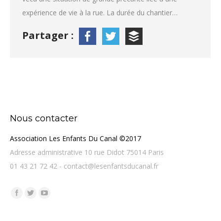
expérience de vie à la rue. La durée du chantier…
Partager :
Nous contacter
Association Les Enfants Du Canal ©2017
Adresse administrative 10 rue Didot 75014 Paris
01 43 21 72 42 - contact@lesenfantsducanal.fr
Trouvez nous sur :
Facebook
Twitter
YouTube