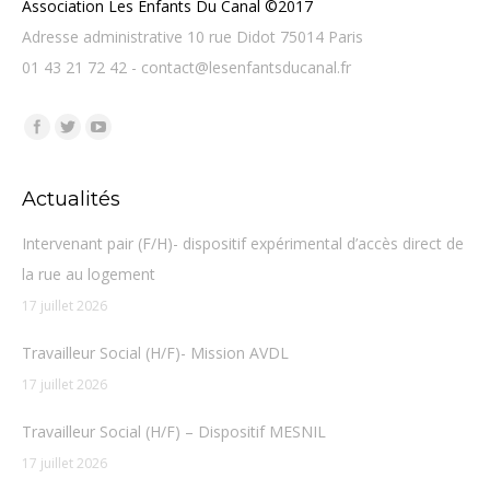
Association Les Enfants Du Canal ©2017
Adresse administrative 10 rue Didot 75014 Paris
01 43 21 72 42 - contact@lesenfantsducanal.fr
Trouvez nous sur :
Facebook
Twitter
YouTube
Actualités
Intervenant pair (F/H)- dispositif expérimental d’accès direct de
la rue au logement
17 juillet 2026
Travailleur Social (H/F)- Mission AVDL
17 juillet 2026
Travailleur Social (H/F) – Dispositif MESNIL
17 juillet 2026