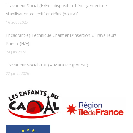
Travailleur Social (H/F) – dispositif d’hébergement de
stabilisation collectif et diffus (pourvu)
16 août 2025
Encadrant(e) Technique Chantier D’insertion « Travailleurs
Pairs » (H/F)
24 juin 2024
Travailleur Social (H/F) – Maraude (pourvu)
22 juillet 2026