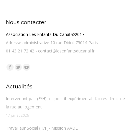
Nous contacter
Association Les Enfants Du Canal ©2017
Adresse administrative 10 rue Didot 75014 Paris
01 43 21 72 42 - contact@lesenfantsducanal.fr
Trouvez nous sur :
Facebook
Twitter
YouTube
Actualités
Intervenant pair (F/H)- dispositif expérimental d’accès direct de
la rue au logement
17 juillet 2026
Travailleur Social (H/F)- Mission AVDL