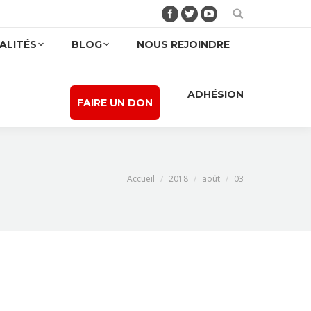
Facebook
Twitter
YouTube
Search:
ALITÉS
BLOG
NOUS REJOINDRE
ADHÉSION
FAIRE UN DON
Vous êtes ici :
Accueil
2018
août
03