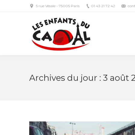
5 rue Vésale - 75005 Paris
01 43 21 72 42
con
Archives du jour :
3 août 